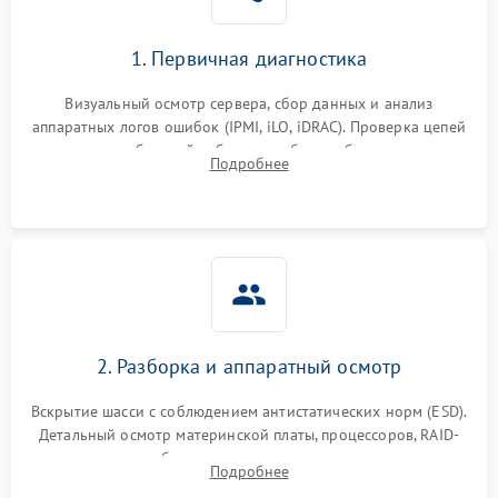
1. Первичная диагностика
Визуальный осмотр сервера, сбор данных и анализ
аппаратных логов ошибок (IPMI, iLO, iDRAC). Проверка цепей
питания и базовой работоспособности без вскрытия
Подробнее
корпуса для быстрой локализации сбоя.
2. Разборка и аппаратный осмотр
Вскрытие шасси с соблюдением антистатических норм (ESD).
Детальный осмотр материнской платы, процессоров, RAID-
контроллеров и блоков питания на наличие термических
Подробнее
повреждений, прогаров или окислений.