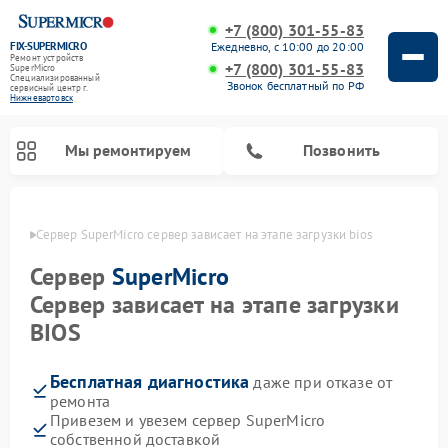
+7 (800) 301-55-83
FIX-SUPERMICRO
Ежедневно, с 10:00 до 20:00
Ремонт устройств
+7 (800) 301-55-83
SuperMicro
Специализированный
Звонок бесплатный по РФ
cервисный центр г.
Нижневартовск
Мы ремонтируем
Позвонить
овске
Сервер SuperMicro сервер зависает на этапе загрузки bios
Ремонт материнских плат SuperMicro
Сервер
SuperMicro
Сервер зависает на этапе загрузки
BIOS
Бесплатная диагностика
даже при отказе от
ремонта
Привезем и увезем сервер SuperMicro
собственной доставкой