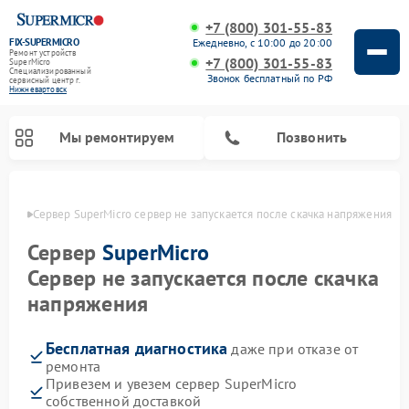
+7 (800) 301-55-83
FIX-SUPERMICRO
Ежедневно, с 10:00 до 20:00
Ремонт устройств
+7 (800) 301-55-83
SuperMicro
Специализированный
Звонок бесплатный по РФ
cервисный центр г.
Нижневартовск
Мы ремонтируем
Позвонить
овске
Сервер SuperMicro сервер не запускается после скачка напряжения
Ремонт материнских плат SuperMicro
Сервер
SuperMicro
Сервер не запускается после скачка
напряжения
Бесплатная диагностика
даже при отказе от
ремонта
Привезем и увезем сервер SuperMicro
собственной доставкой