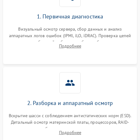
1. Первичная диагностика
Визуальный осмотр сервера, сбор данных и анализ
аппаратных логов ошибок (IPMI, iLO, iDRAC). Проверка цепей
питания и базовой работоспособности без вскрытия
Подробнее
корпуса для быстрой локализации сбоя.
2. Разборка и аппаратный осмотр
Вскрытие шасси с соблюдением антистатических норм (ESD).
Детальный осмотр материнской платы, процессоров, RAID-
контроллеров и блоков питания на наличие термических
Подробнее
повреждений, прогаров или окислений.