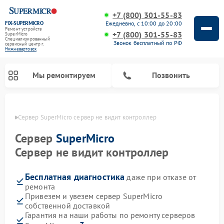
+7 (800) 301-55-83
FIX-SUPERMICRO
Ежедневно, с 10:00 до 20:00
Ремонт устройств
+7 (800) 301-55-83
SuperMicro
Специализированный
Звонок бесплатный по РФ
cервисный центр г.
Нижневартовск
Мы ремонтируем
Позвонить
овске
Сервер SuperMicro сервер не видит контроллер
Ремонт материнских плат SuperMicro
Сервер
SuperMicro
Сервер не видит контроллер
Бесплатная диагностика
даже при отказе от
ремонта
Привезем и увезем сервер SuperMicro
собственной доставкой
Гарантия на наши работы по ремонту серверов