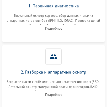
1. Первичная диагностика
Визуальный осмотр сервера, сбор данных и анализ
аппаратных логов ошибок (IPMI, iLO, iDRAC). Проверка цепей
питания и базовой работоспособности без вскрытия
Подробнее
корпуса для быстрой локализации сбоя.
2. Разборка и аппаратный осмотр
Вскрытие шасси с соблюдением антистатических норм (ESD).
Детальный осмотр материнской платы, процессоров, RAID-
контроллеров и блоков питания на наличие термических
Подробнее
повреждений, прогаров или окислений.