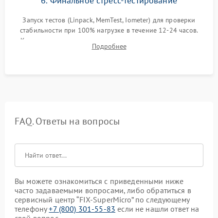
6. Финальное стресс-тестирование
Запуск тестов (Linpack, MemTest, Iometer) для проверки
стабильности при 100% нагрузке в течение 12-24 часов.
Контроль температурных режимов, проверка отсутствия
Подробнее
троттлинга и подготовка сервера к выдаче.
FAQ. Ответы на вопросы
Вы можете ознакомиться с приведенными ниже
часто задаваемыми вопросами, либо обратиться в
сервисный центр “FIX-SuperMicro” по следующему
телефону
+7 (800) 301-55-83
если не нашли ответ на
свой вопрос.