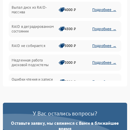
Выпал диск из RAID-
Сеть и коммуникации
4000 ₽
Подробнее →
массива
BIOS / прошивки
RAID в деградированном
4500 ₽
Подробнее →
состоянии
Оперативная память
RAID не собирается
5000 ₽
Подробнее →
Корпус и механика
Медленная работа
3000 ₽
Подробнее →
дисковой подсистемы
Контроллеры и интерфейсы
Ошибки чтения и записи
Виртуализация и сервисы
3500 ₽
Подробнее →
данных
Влага и внешние воздействия
Потеря данных
5000 ₽
Подробнее →
Программные сбои
У Вас остались вопросы?
Оставьте заявку, мы свяжемся с Вами в ближайшее
Общие поломки
время