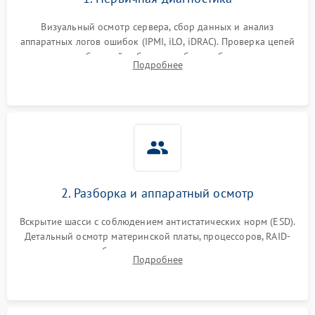
Визуальный осмотр сервера, сбор данных и анализ
аппаратных логов ошибок (IPMI, iLO, iDRAC). Проверка цепей
питания и базовой работоспособности без вскрытия
Подробнее
корпуса для быстрой локализации сбоя.
2. Разборка и аппаратный осмотр
Вскрытие шасси с соблюдением антистатических норм (ESD).
Детальный осмотр материнской платы, процессоров, RAID-
контроллеров и блоков питания на наличие термических
Подробнее
повреждений, прогаров или окислений.