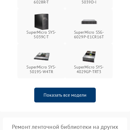
6028R-T
5039D-I
SuperMicro SYS-
SuperMicro SSG-
5039C-T
6029P-E1CR16T
SuperMicro SYS-
SuperMicro SYS-
5019S-W4TR
4029GP-TRT3
Показать все модели
Ремонт ленточной библиотеки на других