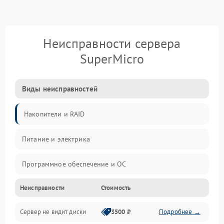
Неисправности сервера
SuperMicro
Виды неисправностей
Накопители и RAID
Питание и электрика
Программное обеспечение и ОС
Неисправности
Стоимость
Охлаждение и температура
Сервер не видит диски
3500 ₽
Подробнее →
Материнская плата и процессор