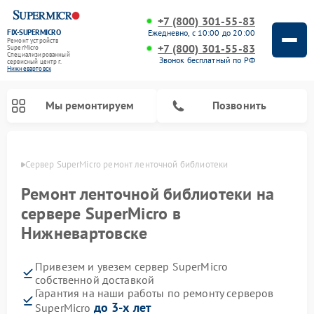
+7 (800) 301-55-83
FIX-SUPERMICRO
Ежедневно, с 10:00 до 20:00
Ремонт устройств
+7 (800) 301-55-83
SuperMicro
Специализированный
Звонок бесплатный по РФ
cервисный центр г.
Нижневартовск
Мы ремонтируем
Позвонить
овске
Сервер SuperMicro ремонт ленточной библиотеки
Ремонт материнских плат SuperMicro
Ремонт ленточной библиотеки на
сервере SuperMicro в
Нижневартовске
Привезем и увезем сервер SuperMicro
собственной доставкой
Гарантия на наши работы по ремонту серверов
до 3-х лет
SuperMicro