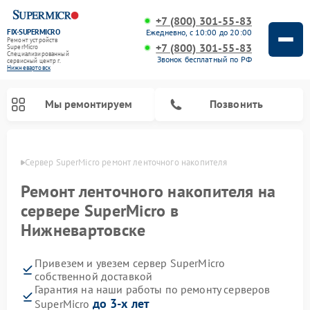
+7 (800) 301-55-83
FIX-SUPERMICRO
Ежедневно, с 10:00 до 20:00
Ремонт устройств
+7 (800) 301-55-83
SuperMicro
Специализированный
Звонок бесплатный по РФ
cервисный центр г.
Нижневартовск
Мы ремонтируем
Позвонить
овске
Сервер SuperMicro ремонт ленточного накопителя
Ремонт материнских плат SuperMicro
Ремонт ленточного накопителя на
сервере SuperMicro в
Нижневартовске
Привезем и увезем сервер SuperMicro
собственной доставкой
Гарантия на наши работы по ремонту серверов
до 3-х лет
SuperMicro