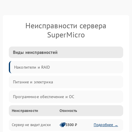
Неисправности сервера
SuperMicro
Виды неисправностей
Накопители и RAID
Питание и электрика
Программное обеспечение и ОС
Неисправности
Стоимость
Охлаждение и температура
Сервер не видит диски
3500 ₽
Подробнее →
Материнская плата и процессор