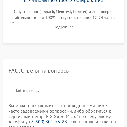
6. Финальное стресс-тестирование
Запуск тестов (Linpack, MemTest, Iometer) для проверки
стабильности при 100% нагрузке в течение 12-24 часов.
Контроль температурных режимов, проверка отсутствия
Подробнее
троттлинга и подготовка сервера к выдаче.
FAQ. Ответы на вопросы
Вы можете ознакомиться с приведенными ниже
часто задаваемыми вопросами, либо обратиться в
сервисный центр “FIX-SuperMicro” по следующему
телефону
+7 (800) 301-55-83
если не нашли ответ на
свой вопрос.