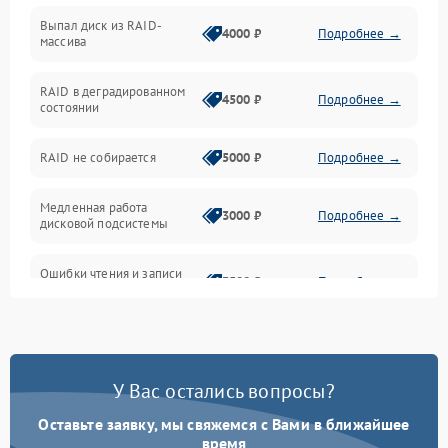
Выпал диск из RAID-
Сеть и коммуникации
4000 ₽
Подробнее →
массива
BIOS / прошивки
RAID в деградированном
4500 ₽
Подробнее →
состоянии
Оперативная память
RAID не собирается
5000 ₽
Подробнее →
Корпус и механика
Медленная работа
3000 ₽
Подробнее →
дисковой подсистемы
Контроллеры и интерфейсы
Ошибки чтения и записи
Виртуализация и сервисы
3500 ₽
Подробнее →
данных
Влага и внешние воздействия
Потеря данных
5000 ₽
Подробнее →
Программные сбои
У Вас остались вопросы?
Оставьте заявку, мы свяжемся с Вами в ближайшее
Общие поломки
время