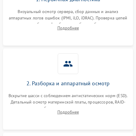
Визуальный осмотр сервера, сбор данных и анализ
аппаратных логов ошибок (IPMI, iLO, iDRAC). Проверка цепей
питания и базовой работоспособности без вскрытия
Подробнее
корпуса для быстрой локализации сбоя.
2. Разборка и аппаратный осмотр
Вскрытие шасси с соблюдением антистатических норм (ESD).
Детальный осмотр материнской платы, процессоров, RAID-
контроллеров и блоков питания на наличие термических
Подробнее
повреждений, прогаров или окислений.