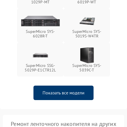
1029P-MT
6019P-WT
SuperMicro SYS-
SuperMicro SYS-
6028R-T
5019S-W4TR
SuperMicro SSG-
SuperMicro SYS-
5029P-E1CTR12L
5039C-T
Показать все модели
Ремонт ленточного накопителя на других