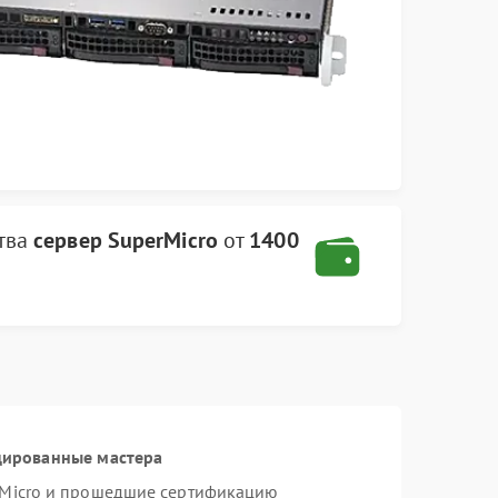
тва
сервер SuperMicro
от
1400
цированные мастера
rMicro и прошедшие сертификацию