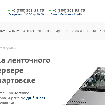
+7 (800) 301-55-83
+7 (800) 301-55-83
Ежедневно, с 10:00 до 20:00
Звонок бесплатный по РФ
ны
О нас
Отзывы
Доставка
Гарантии
Акции и скидки
Зая
озагрузчика
ка ленточного
ервере
вартовске
ственной доставкой
до 3-х лет
еров SuperMicro
чении часа