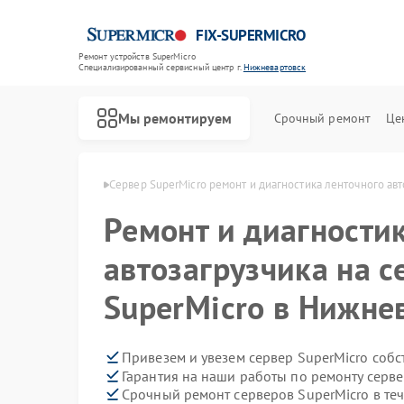
FIX-SUPERMICRO
Ремонт устройств SuperMicro
Специализированный cервисный центр г.
Нижневартовск
Мы ремонтируем
Срочный ремонт
Це
Ремонт материнских плат SuperMicro
ro в Нижневартовске
Сервер SuperMicro ремонт и диагностика ленточного авт
Ремонт и диагности
автозагрузчика на с
SuperMicro в Нижне
Привезем и увезем сервер SuperMicro соб
Гарантия на наши работы по ремонту серв
Срочный ремонт серверов SuperMicro в те