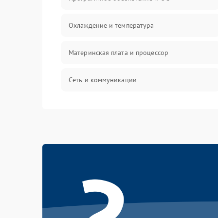
Охлаждение и температура
Материнская плата и процессор
Сеть и коммуникации
BIOS / прошивки
Оперативная память
?
Корпус и механика
Контроллеры и интерфейсы
Виртуализация и сервисы