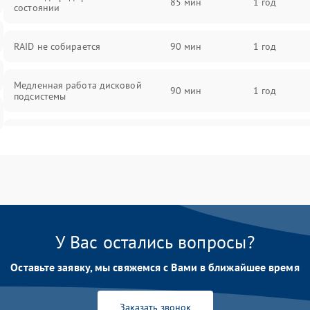
85 мин
1 год
состоянии
RAID не собирается
90 мин
1 год
Медленная работа дисковой
90 мин
1 год
подсистемы
Ошибки чтения и записи данных
90 мин
1 год
Потеря данных
90 мин
1 год
У Вас остались вопросы?
Оставьте заявку, мы свяжемся с Вами в ближайшее время
Заказать звонок