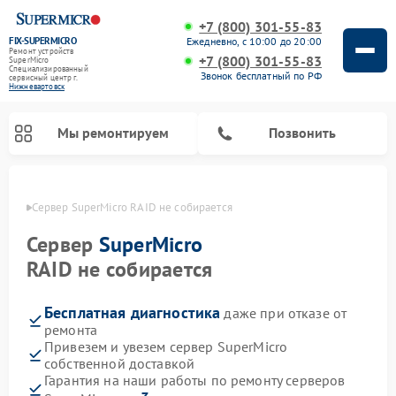
+7 (800) 301-55-83
FIX-SUPERMICRO
Ежедневно, с 10:00 до 20:00
Ремонт устройств
+7 (800) 301-55-83
SuperMicro
Специализированный
Звонок бесплатный по РФ
cервисный центр г.
Нижневартовск
Мы ремонтируем
Позвонить
овске
Сервер SuperMicro RAID не собирается
Ремонт материнских плат SuperMicro
Сервер
SuperMicro
RAID не собирается
Бесплатная диагностика
даже при отказе от
ремонта
Привезем и увезем сервер SuperMicro
собственной доставкой
Гарантия на наши работы по ремонту серверов