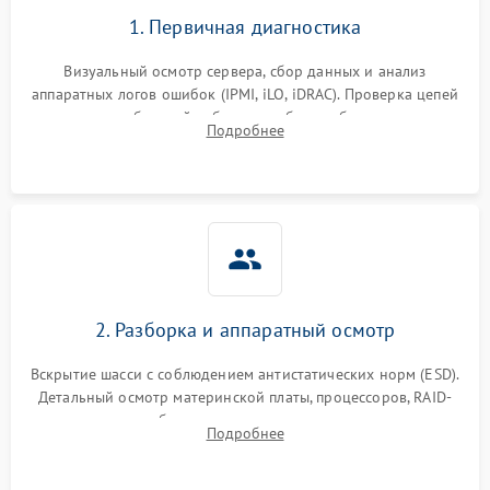
1. Первичная диагностика
Визуальный осмотр сервера, сбор данных и анализ
аппаратных логов ошибок (IPMI, iLO, iDRAC). Проверка цепей
питания и базовой работоспособности без вскрытия
Подробнее
корпуса для быстрой локализации сбоя.
2. Разборка и аппаратный осмотр
Вскрытие шасси с соблюдением антистатических норм (ESD).
Детальный осмотр материнской платы, процессоров, RAID-
контроллеров и блоков питания на наличие термических
Подробнее
повреждений, прогаров или окислений.