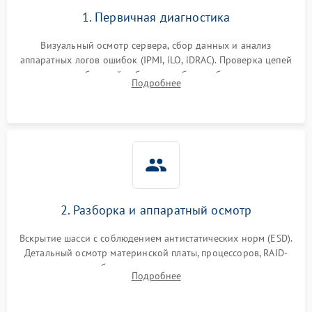
1. Первичная диагностика
Визуальный осмотр сервера, сбор данных и анализ
аппаратных логов ошибок (IPMI, iLO, iDRAC). Проверка цепей
питания и базовой работоспособности без вскрытия
Подробнее
корпуса для быстрой локализации сбоя.
2. Разборка и аппаратный осмотр
Вскрытие шасси с соблюдением антистатических норм (ESD).
Детальный осмотр материнской платы, процессоров, RAID-
контроллеров и блоков питания на наличие термических
Подробнее
повреждений, прогаров или окислений.