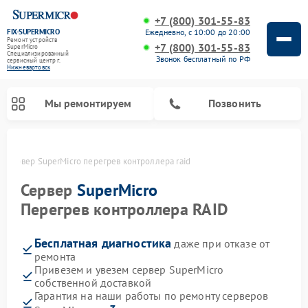
+7 (800) 301-55-83
FIX-SUPERMICRO
Ежедневно, с 10:00 до 20:00
Ремонт устройств
+7 (800) 301-55-83
SuperMicro
Специализированный
Звонок бесплатный по РФ
cервисный центр г.
Нижневартовск
Мы ремонтируем
Позвонить
е
Сервер SuperMicro перегрев контроллера raid
Ремонт материнских плат SuperMicro
Сервер
SuperMicro
Перегрев контроллера RAID
Бесплатная диагностика
даже при отказе от
ремонта
Привезем и увезем сервер SuperMicro
собственной доставкой
Гарантия на наши работы по ремонту серверов