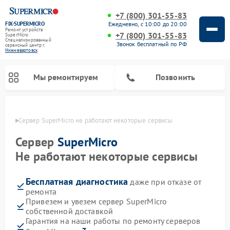
+7 (800) 301-55-83
FIX-SUPERMICRO
Ежедневно, с 10:00 до 20:00
Ремонт устройств
+7 (800) 301-55-83
SuperMicro
Специализированный
Звонок бесплатный по РФ
cервисный центр г.
Нижневартовск
Мы ремонтируем
Позвонить
овске
Сервер SuperMicro не работают некоторые сервисы
Ремонт материнских плат SuperMicro
Сервер
SuperMicro
Не работают некоторые сервисы
Бесплатная диагностика
даже при отказе от
ремонта
Привезем и увезем сервер SuperMicro
собственной доставкой
Гарантия на наши работы по ремонту серверов