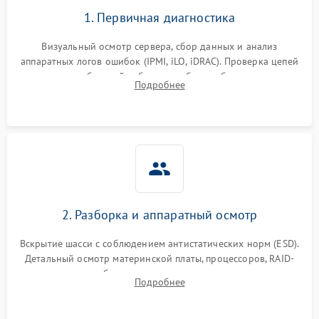
1. Первичная диагностика
Визуальный осмотр сервера, сбор данных и анализ
аппаратных логов ошибок (IPMI, iLO, iDRAC). Проверка цепей
питания и базовой работоспособности без вскрытия
Подробнее
корпуса для быстрой локализации сбоя.
2. Разборка и аппаратный осмотр
Вскрытие шасси с соблюдением антистатических норм (ESD).
Детальный осмотр материнской платы, процессоров, RAID-
контроллеров и блоков питания на наличие термических
Подробнее
повреждений, прогаров или окислений.