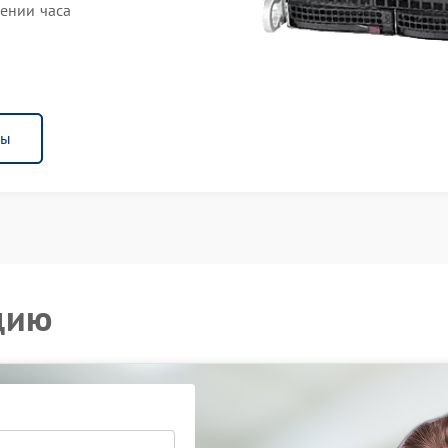
чении часа
ны
цию