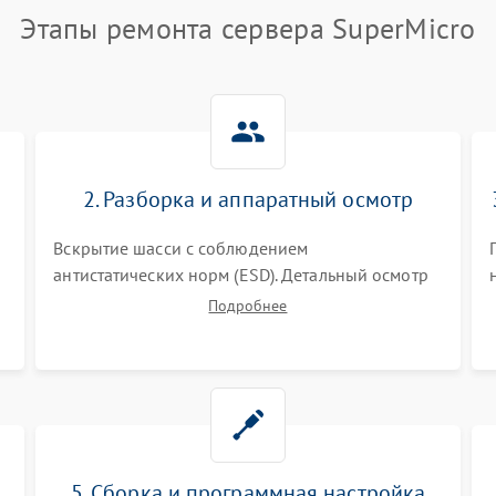
Этапы ремонта сервера SuperMicro
2. Разборка и аппаратный осмотр
Вскрытие шасси с соблюдением
антистатических норм (ESD). Детальный осмотр
материнской платы, процессоров, RAID-
Подробнее
контроллеров и блоков питания на наличие
термических повреждений, прогаров или
окислений.
5. Сборка и программная настройка