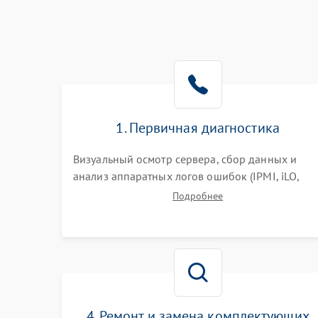
1. Первичная диагностика
Визуальный осмотр сервера, сбор данных и
анализ аппаратных логов ошибок (IPMI, iLO,
iDRAC). Проверка цепей питания и базовой
Подробнее
работоспособности без вскрытия корпуса для
быстрой локализации сбоя.
4. Ремонт и замена комплектующих