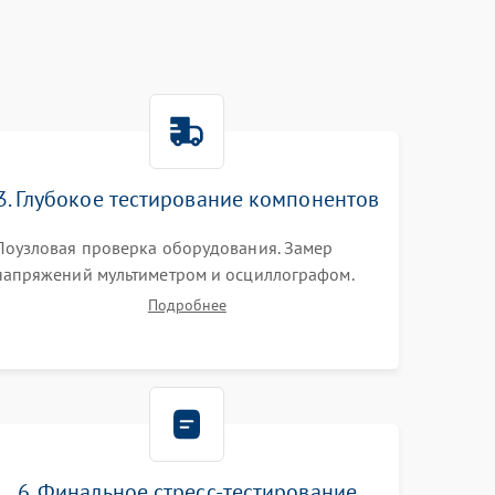
3. Глубокое тестирование компонентов
Поузловая проверка оборудования. Замер
напряжений мультиметром и осциллографом.
Проверка модулей памяти (ECC) и состояния
Подробнее
накопителей (SMART, массивы RAID)
специализированными диагностическими
утилитами.
6. Финальное стресс-тестирование