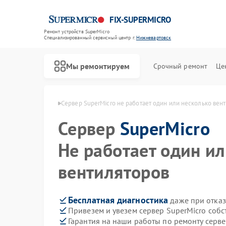
FIX-SUPERMICRO
Ремонт устройств SuperMicro
Специализированный cервисный центр г.
Нижневартовск
Мы ремонтируем
Срочный ремонт
Це
Ремонт материнских плат SuperMicro
ro в Нижневартовске
Сервер SuperMicro не работает один или несколько вен
Сервер
SuperMicro
Не работает один и
вентиляторов
Бесплатная диагностика
даже при отказ
Привезем и увезем сервер SuperMicro соб
Гарантия на наши работы по ремонту серв