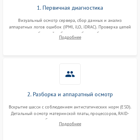
1. Первичная диагностика
Визуальный осмотр сервера, сбор данных и анализ
аппаратных логов ошибок (IPMI, iLO, iDRAC). Проверка цепей
питания и базовой работоспособности без вскрытия
Подробнее
корпуса для быстрой локализации сбоя.
2. Разборка и аппаратный осмотр
Вскрытие шасси с соблюдением антистатических норм (ESD).
Детальный осмотр материнской платы, процессоров, RAID-
контроллеров и блоков питания на наличие термических
Подробнее
повреждений, прогаров или окислений.