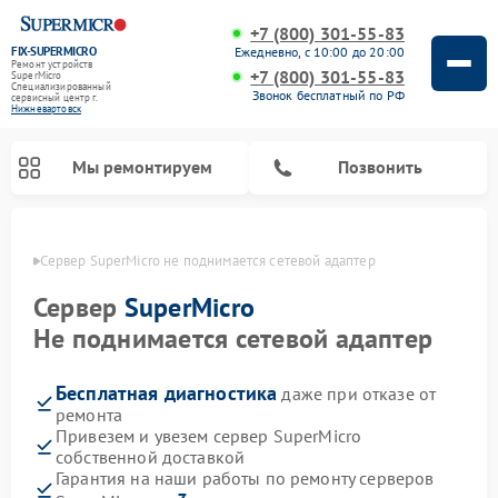
+7 (800) 301-55-83
FIX-SUPERMICRO
Ежедневно, с 10:00 до 20:00
Ремонт устройств
+7 (800) 301-55-83
SuperMicro
Специализированный
Звонок бесплатный по РФ
cервисный центр г.
Нижневартовск
Мы ремонтируем
Позвонить
овске
Сервер SuperMicro не поднимается сетевой адаптер
Ремонт материнских плат SuperMicro
Сервер
SuperMicro
Не поднимается сетевой адаптер
Бесплатная диагностика
даже при отказе от
ремонта
Привезем и увезем сервер SuperMicro
собственной доставкой
Гарантия на наши работы по ремонту серверов