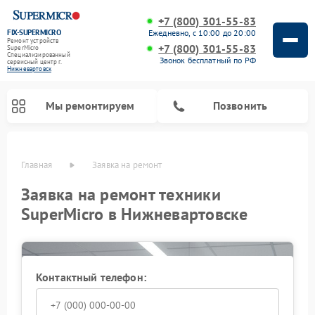
+7 (800) 301-55-83
FIX-SUPERMICRO
Ежедневно, с 10:00 до 20:00
Ремонт устройств
+7 (800) 301-55-83
SuperMicro
Специализированный
Звонок бесплатный по РФ
cервисный центр г.
Нижневартовск
Мы ремонтируем
Позвонить
Главная
Заявка на ремонт
Ремонт материнских плат SuperMicro
Заявка на ремонт техники
SuperMicro в Нижневартовске
Контактный телефон: