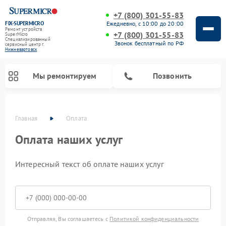
+7 (800) 301-55-83
FIX-SUPERMICRO
Ежедневно, с 10:00 до 20:00
Ремонт устройств
+7 (800) 301-55-83
SuperMicro
Специализированный
Звонок бесплатный по РФ
cервисный центр г.
Нижневартовск
Мы ремонтируем
Позвонить
Главная
Оплата
Ремонт материнских плат SuperMicro
Оплата наших услуг
Интересный текст об оплате наших услуг
Отправляя, Вы соглашаетесь с
Политикой конфиденциальности