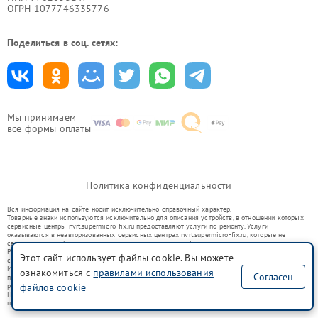
ОГРН 1077746335776
Поделиться в соц. сетях:
Мы принимаем
все формы оплаты
Политика конфиденциальности
Вся информация на сайте носит исключительно справочный характер.
Товарные знаки используются исключительно для описания устройств, в отношении которых
сервисные центры nvrt.supermicro-fix.ru предоставляют услуги по ремонту. Услуги
оказываются в неавторизованных сервисных центрах nvrt.supermicro-fix.ru, которые не
связаны с правообладателями товарных знаков или их официальными представителями.
Ремонт осуществляется для устройств, уже введенных в гражданский оборот в соответствии
Этот сайт использует файлы cookie. Вы можете
со статьей 1487 ГК РФ.
Использование товарных знаков не преследует цели индивидуализации услуг или введения
ознакомиться с
правилами использования
Согласен
потребителей в заблуждение, а служит для информирования о предоставляемых услугах по
файлов cookie
ремонту техники указанных брендов.
Представленная на сайте информация не является публичной офертой, определяемой
положениями Статьи 437(2) Гражданского кодекса РФ