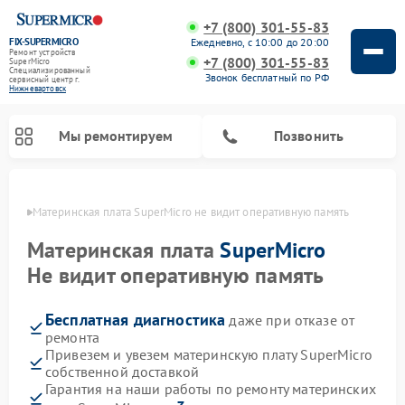
+7 (800) 301-55-83
FIX-SUPERMICRO
Ежедневно, с 10:00 до 20:00
Ремонт устройств
+7 (800) 301-55-83
SuperMicro
Специализированный
Звонок бесплатный по РФ
cервисный центр г.
Нижневартовск
Мы ремонтируем
Позвонить
овске
Материнская плата SuperMicro не видит оперативную память
Материнская плата
SuperMicro
Не видит оперативную память
Бесплатная диагностика
даже при отказе от
ремонта
Привезем и увезем материнскую плату SuperMicro
собственной доставкой
Гарантия на наши работы по ремонту материнских