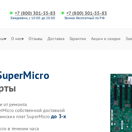
+7 (800) 301-55-83
+7 (800) 301-55-83
Ежедневно, с 10:00 до 20:00
Звонок бесплатный по РФ
ны
О нас
Отзывы
Доставка
Гарантии
Акции и скидки
Зая
SuperMicro
рты
е от ремонта
erMicro собственной доставкой
до 3-х
ринских плат SuperMicro
ro в течении часа