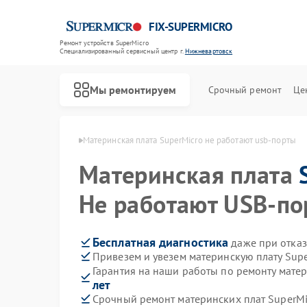
FIX-SUPERMICRO
Ремонт устройств SuperMicro
Специализированный cервисный центр г.
Нижневартовск
Мы ремонтируем
Срочный ремонт
Це
ro в Нижневартовске
Материнская плата SuperMicro не работают usb-порты
Материнская плата
Не работают USB-по
Бесплатная диагностика
даже при отказ
Привезем и увезем материнскую плату Sup
Гарантия на наши работы по ремонту мате
лет
Срочный ремонт материнских плат SuperMic