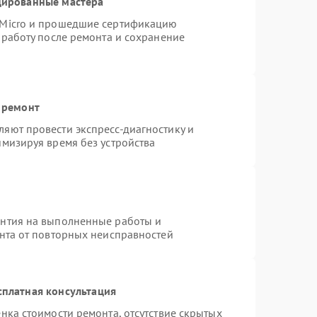
цированные мастера
rMicro и прошедшие сертификацию
 работу после ремонта и сохранение
 ремонт
яют провести экспресс-диагностику и
имизируя время без устройства
антия на выполненные работы и
ента от повторных неисправностей
сплатная консультация
нка стоимости ремонта, отсутствие скрытых