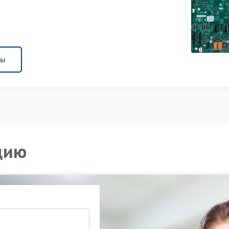
ны
цию