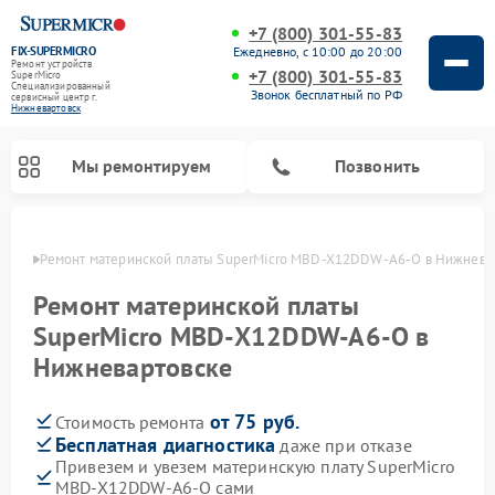
+7 (800) 301-55-83
FIX-SUPERMICRO
Ежедневно, с 10:00 до 20:00
Ремонт устройств
+7 (800) 301-55-83
SuperMicro
Специализированный
Звонок бесплатный по РФ
cервисный центр г.
Нижневартовск
Мы ремонтируем
Позвонить
овске
Ремонт материнской платы SuperMicro MBD-X12DDW-A6-O в Нижнева
Ремонт материнской платы
SuperMicro MBD-X12DDW-A6-O в
Нижневартовске
от 75 руб.
Стоимость ремонта
Бесплатная диагностика
даже при отказе
Привезем и увезем материнскую плату SuperMicro
MBD-X12DDW-A6-O сами