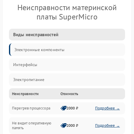
Неисправности материнской
платы SuperMicro
Виды неисправностей
Электронные компоненты
Интерфейсы
Электропитание
Неисправности
Стоимость
Корпус/Герметичность
Перегрев процессора
2000 ₽
Подробнее →
Механика
Не видит оперативную
ПО/Микропрограмма
2000 ₽
Подробнее →
память