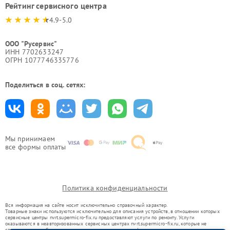
Рейтинг сервисного центра
4.9-5.0
ООО "Русервис"
ИНН 7702633247
ОГРН 1077746335776
Поделиться в соц. сетях:
Мы принимаем
все формы оплаты
Политика конфиденциальности
Вся информация на сайте носит исключительно справочный характер.
Товарные знаки используются исключительно для описания устройств, в отношении которых
сервисные центры nvrt.supermicro-fix.ru предоставляют услуги по ремонту. Услуги
оказываются в неавторизованных сервисных центрах nvrt.supermicro-fix.ru, которые не
связаны с правообладателями товарных знаков или их официальными представителями.