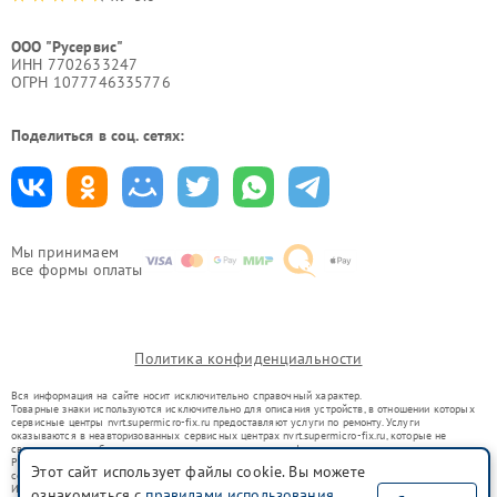
ООО "Русервис"
ИНН 7702633247
ОГРН 1077746335776
Поделиться в соц. сетях:
Мы принимаем
все формы оплаты
Политика конфиденциальности
Вся информация на сайте носит исключительно справочный характер.
Товарные знаки используются исключительно для описания устройств, в отношении которых
сервисные центры nvrt.supermicro-fix.ru предоставляют услуги по ремонту. Услуги
оказываются в неавторизованных сервисных центрах nvrt.supermicro-fix.ru, которые не
связаны с правообладателями товарных знаков или их официальными представителями.
Ремонт осуществляется для устройств, уже введенных в гражданский оборот в соответствии
Этот сайт использует файлы cookie. Вы можете
со статьей 1487 ГК РФ.
Использование товарных знаков не преследует цели индивидуализации услуг или введения
ознакомиться с
правилами использования