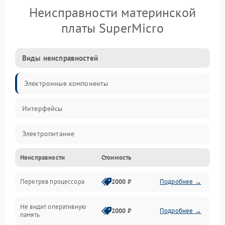
Неисправности материнской
платы SuperMicro
Виды неисправностей
Электронные компоненты
Интерфейсы
Электропитание
Неисправности
Стоимость
Корпус/Герметичность
Перегрев процессора
2000 ₽
Подробнее →
Механика
Не видит оперативную
ПО/Микропрограмма
2000 ₽
Подробнее →
память