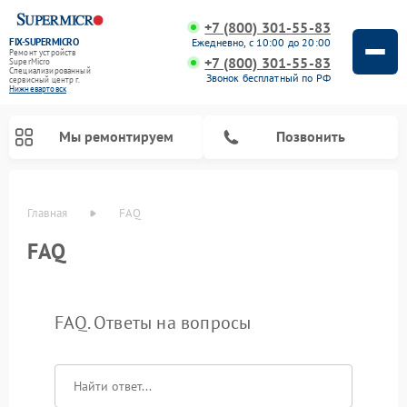
+7 (800) 301-55-83
FIX-SUPERMICRO
Ежедневно, с 10:00 до 20:00
Ремонт устройств
+7 (800) 301-55-83
SuperMicro
Специализированный
Звонок бесплатный по РФ
cервисный центр г.
Нижневартовск
Мы ремонтируем
Позвонить
Главная
FAQ
Ремонт материнских плат SuperMicro
FAQ
FAQ. Ответы на вопросы